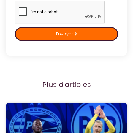
Envoyer
Alternative:
Plus d'articles