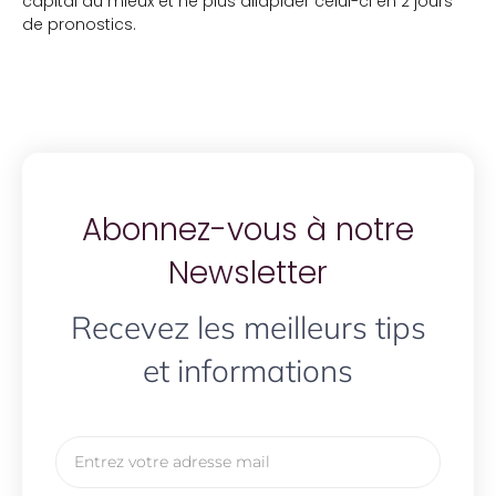
capital au mieux et ne plus dilapider celui-ci en 2 jours
de pronostics.
Abonnez-vous à notre
Newsletter
Recevez les meilleurs tips
et informations