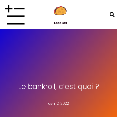
Le bankroll, c’est quoi ?
avril 2, 2022