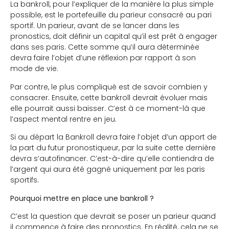
La bankroll, pour l’expliquer de la manière la plus simple
possible, est le portefeuille du parieur consacré au pari
sportif. Un parieur, avant de se lancer dans les
pronostics, doit définir un capital qu’il est prêt à engager
dans ses paris. Cette somme qu’il aura déterminée
devra faire l’objet d’une réflexion par rapport à son
mode de vie.
Par contre, le plus compliqué est de savoir combien y
consacrer. Ensuite, cette bankroll devrait évoluer mais
elle pourrait aussi baisser. C’est à ce moment-là que
l’aspect mental rentre en jeu.
Si au départ la Bankroll devra faire l’objet d’un apport de
la part du futur pronostiqueur, par la suite cette dernière
devra s’autofinancer. C’est-à-dire qu’elle contiendra de
l’argent qui aura été gagné uniquement par les paris
sportifs.
Pourquoi mettre en place une bankroll ?
C’est la question que devrait se poser un parieur quand
il commence à faire des pronostics. En réalité, cela ne se