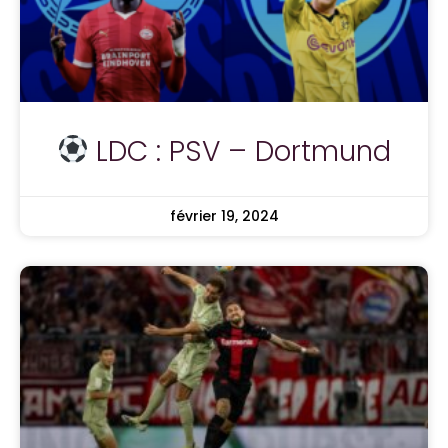
LDC : PSV – Dortmund
février 19, 2024