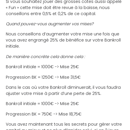
Si vous souhaitez jouer des grosses cotes aussi appelé
« Fun » cette mise doit être revue à la baisse, nous
conseillons entre 0,5% et 0,2% de ce capital.
Quand pouvez-vous augmenter vos mises?
Nous conseillons d’augmenter votre mise une fois que
vous avez engrangé 25% de bénéfice sur votre Bankroll
initiale.
De manière concrète cela donne cela :
Bankroll initiale = 1000€ -> Mise 25€
Progression BK = 1250€ -> Mise 31,5€
Dans le cas où votre Bankroll diminuerait, il vous faudra
ajuster votre mise à partir d’une perte de 25%.
Bankroll initiale = 1000€ -> Mise 25€
Progression BK = 750€ -> Mise 18,75€
Vous avez maintenant tous les secrets pour gérer votre